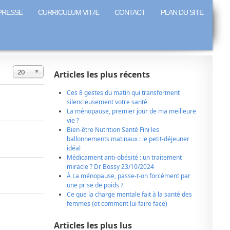
PRESSE
CURRICULUM VITÆ
CONTACT
PLAN DU SITE
Affichage #
20
Articles les plus récents
Ces 8 gestes du matin qui transforment
silencieusement votre santé
La ménopause, premier jour de ma meilleure
vie ?
Bien-être Nutrition Santé Fini les
ballonnements matinaux : le petit-déjeuner
idéal
Médicament anti-obésité : un traitement
miracle ? Dr Bossy 23/10/2024
À La ménopause, passe-t-on forcément par
une prise de poids ?
Ce que la charge mentale fait à la santé des
femmes (et comment lui faire face)
Articles les plus lus