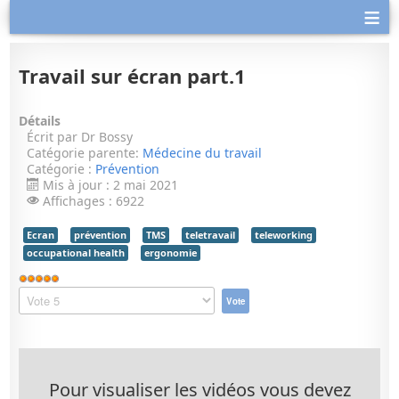
≡
Travail sur écran part.1
Détails
Écrit par
Dr Bossy
Catégorie parente:
Médecine du travail
Catégorie :
Prévention
Mis à jour : 2 mai 2021
Affichages : 6922
Ecran
prévention
TMS
teletravail
teleworking
occupational health
ergonomie
Vote
utilisateur:
Veuillez
5
/
5
voter
Pour visualiser les vidéos vous devez