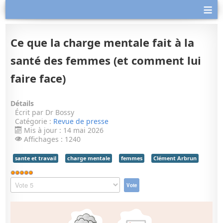
≡
Ce que la charge mentale fait à la
santé des femmes (et comment lui
faire face)
Détails
Écrit par
Dr Bossy
Catégorie :
Revue de presse
Mis à jour : 14 mai 2026
Affichages : 1240
sante et travail
charge mentale
femmes
Clément Arbrun
Vote
utilisateur:
Veuillez
5
/
5
voter