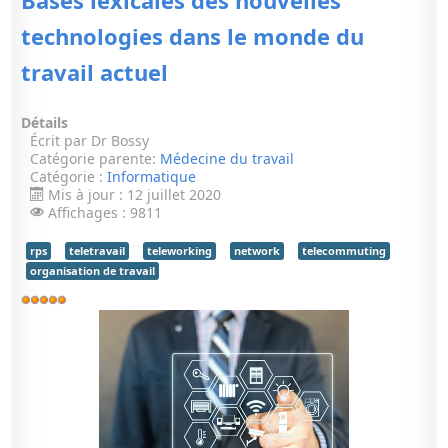
Bases léxicales des nouvelles
technologies dans le monde du
travail actuel
Détails
Écrit par
Dr Bossy
Catégorie parente:
Médecine du travail
Catégorie :
Informatique
Mis à jour : 12 juillet 2020
Affichages : 9811
rps
teletravail
teleworking
network
telecommuting
organisation de travail
Vote
utilisateur:
5
/
5